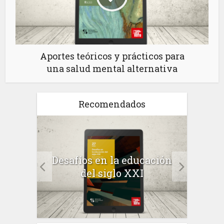
Aportes teóricos y prácticos para
una salud mental alternativa
Recomendados
a el
Desafíos en la educación
Salu
 en
del siglo XXI
 el