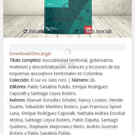
Taking too long?
Reload document
|
Open in new tab
Download/Descargar
Título completo:
Asociatividad territorial, gobernanza
Loading...
multinivel y descentralización. Avances y lecciones de los
esquemas asociativos territoriales en Colombia.
Colección:
El sur es cielo roto |
Número:
26.
Editores:
Pablo Sanabria Pulido, Enrique Rodríguez
Caporalli y Santiago Leyva Botero.
Autores:
Manuel González Schuler, Nancy Lozano, Hernán
Duarte, Sebastián Martínez Botero, Juan Francisco Spinel
Luna, Enrique Rodríguez Caporalli, Nathalia Andrea Escobar
Molina, Santiago Leyva Botero, Pablo Zapata, Santiago
Quintero, Stephanie Majerowicz Nieto, Andrés Guzmán
Botero y Pablo Sanabria Pulido.