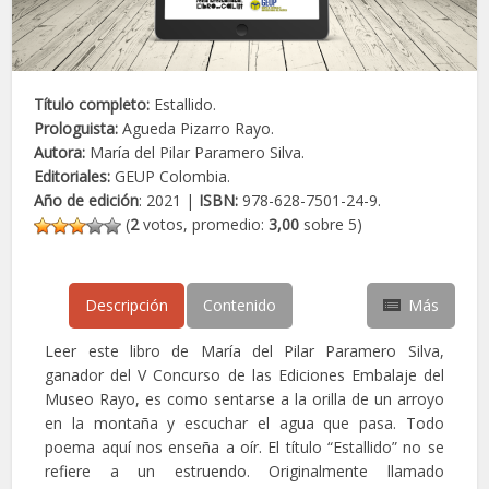
Título completo:
Estallido.
Prologuista:
Agueda Pizarro Rayo.
Autora:
María del Pilar Paramero Silva.
Editoriales:
GEUP Colombia.
Año de edición
: 2021 |
ISBN:
978-628-7501-24-9.
(
2
votos, promedio:
3,00
sobre 5)
Descripción
Contenido
Más
Leer este libro de María del Pilar Paramero Silva,
ganador del V Concurso de las Ediciones Embalaje del
Museo Rayo, es como sentarse a la orilla de un arroyo
en la montaña y escuchar el agua que pasa. Todo
poema aquí nos enseña a oír. El título “Estallido” no se
refiere a un estruendo. Originalmente llamado