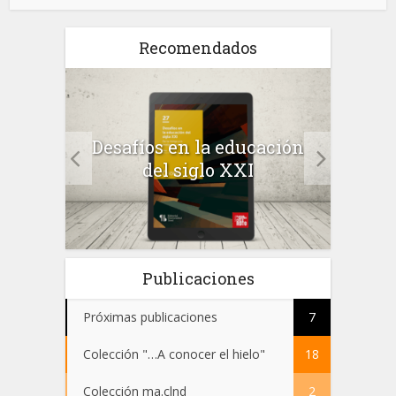
Recomendados
a el
Desafíos en la educación
Salu
 en
del siglo XXI
 el
Publicaciones
Próximas publicaciones
7
Colección "…A conocer el hielo"
18
Colección ma.clnd
2