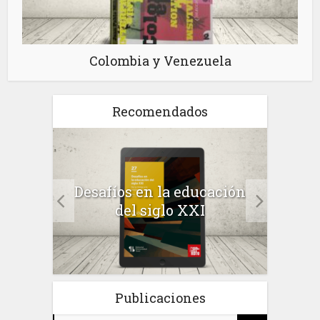
Colombia y Venezuela
Recomendados
a el
Desafíos en la educación
Salu
 en
del siglo XXI
 el
Publicaciones