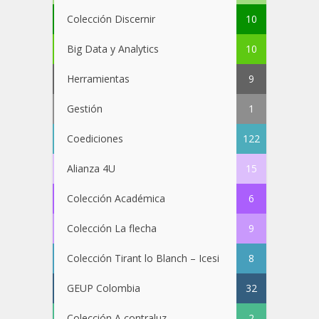
Colección Discernir
10
Big Data y Analytics
10
Herramientas
9
Gestión
1
Coediciones
122
Alianza 4U
15
Colección Académica
6
Colección La flecha
9
Colección Tirant lo Blanch – Icesi
8
GEUP Colombia
32
Colección A contraluz
2