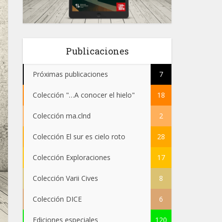
Publicaciones
Próximas publicaciones
7
Colección "…A conocer el hielo"
18
Colección ma.clnd
2
Colección El sur es cielo roto
28
Colección Exploraciones
17
Colección Varii Cives
8
Colección DICE
6
Ediciones especiales
120