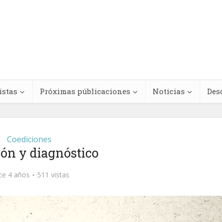
istas
Próximas públicaciones
Noticias
Des
Coediciones
ón y diagnóstico
Regímenes de
teracciones
antinegritud y
ce 4 años
511 vistas
cológicas entre
movimientos contra e
s medicinales y
racismo antinegro e
dicamentos
América Latina y el