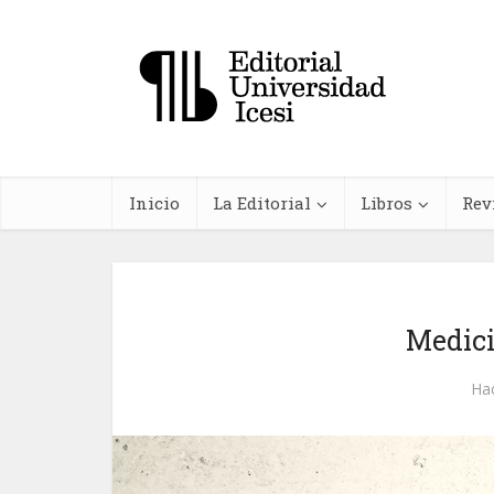
Inicio
La Editorial
Libros
Rev
Medici
In
Ha
farma
planta
me