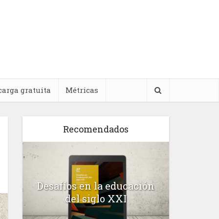
carga gratuita
Métricas
Recomendados
l
Desafíos en la educación
Salud m
n
del siglo XXI