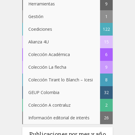
Herramientas
9
Gestión
1
Coediciones
122
Alianza 4U
15
Colección Académica
6
Colección La flecha
9
Colección Tirant lo Blanch – Icesi
8
GEUP Colombia
32
Colección A contraluz
2
Información editorial de interés
26
Publicaciones por mes y año