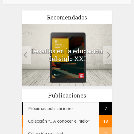
Recomendados
a el
Desafíos en la educación
Salu
 en
del siglo XXI
 el
Publicaciones
Próximas publicaciones
7
Colección "…A conocer el hielo"
18
Colección ma.clnd
2