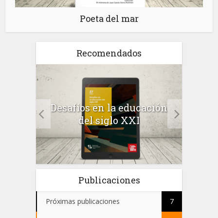
Poeta del mar
Recomendados
a el
Desafíos en la educación
Salu
 en
del siglo XXI
 el
Publicaciones
Próximas publicaciones
7