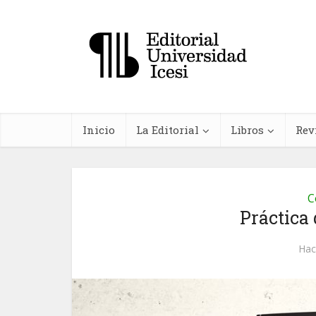
Inicio
La Editorial
Libros
Rev
C
Práctica
In
Hac
farma
planta
me