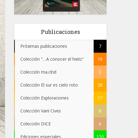
Publicaciones
Próximas publicaciones
7
Colección "…A conocer el hielo"
18
Colección ma.clnd
2
Colección El sur es cielo roto
28
Colección Exploraciones
17
Colección Varii Cives
8
Colección DICE
6
Ediciones especiales
120