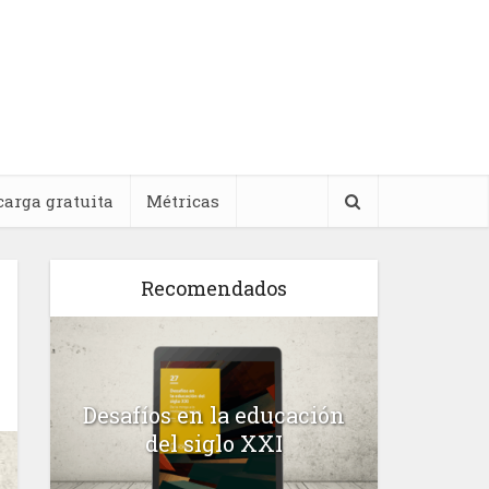
carga gratuita
Métricas
Recomendados
l
Desafíos en la educación
Salud m
n
del siglo XXI