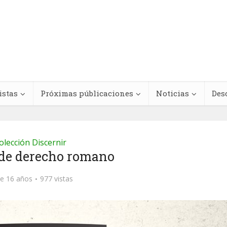
istas
Próximas públicaciones
Noticias
Des
olección Discernir
 de derecho romano
Regímenes de
teracciones
antinegritud y
e 16 años
977 vistas
cológicas entre
movimientos contra e
s medicinales y
racismo antinegro e
dicamentos
América Latina y el