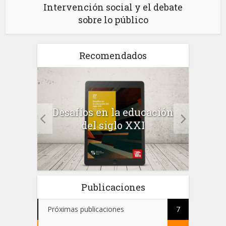
Intervención social y el debate
sobre lo público
Recomendados
a el
Desafíos en la educación
Salu
 en
del siglo XXI
 el
Publicaciones
Próximas publicaciones
7