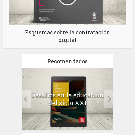
Esquemas sobre la contratación
digital
Recomendados
a el
Desafíos en la educación
Salu
 en
del siglo XXI
 el