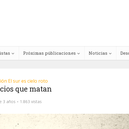
istas
Próximas públicaciones
Noticias
Des
ión El sur es cielo roto
ncios que matan
Regímenes de
teracciones
antinegritud y
e 3 años
1.863 vistas
cológicas entre
movimientos contra e
s medicinales y
racismo antinegro e
dicamentos
América Latina y el