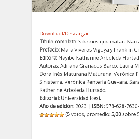
Download/Descargar
Título completo:
Silencios que matan. Narra
Prefacio:
‪Mara Viveros Vigoya y Franklin G
Editora:
Nayibe Katherine Arboleda Hurtad
Autoras:
Adriana Granados Barco, Laura Mi
Dora Inés Maturana Maturana, Verónica Pe
Sinisterra, Verónica Rentería Guevara, Sar
Katherine Arboleda Hurtado.
Editorial:
Universidad Icesi.
Año de edición:
2023 |
ISBN:
978-628-7630-
(
5
votos, promedio:
5,00
sobre 5