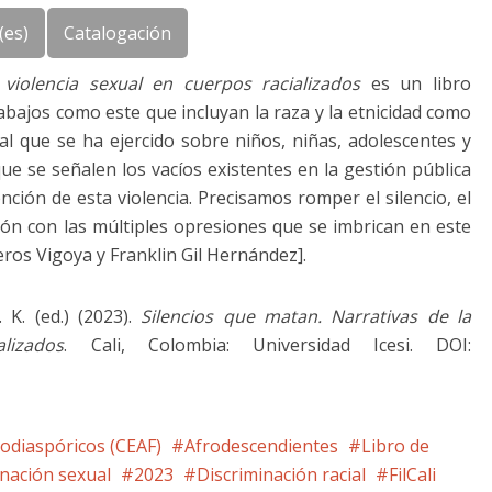
(es)
Catalogación
 violencia sexual en cuerpos racializados
es un libro
abajos como este que incluyan la raza y la etnicidad como
ual que se ha ejercido sobre niños, niñas, adolescentes y
e se señalen los vacíos existentes en la gestión pública
nción de esta violencia. Precisamos romper el silencio, el
ión con las múltiples opresiones que se imbrican en este
eros Vigoya y Franklin Gil Hernández].
K. (ed.) (2023).
Silencios que matan. Narrativas de la
lizados
. Cali, Colombia: Universidad Icesi. DOI:
rodiaspóricos (CEAF)
Afrodescendientes
Libro de
inación sexual
2023
Discriminación racial
FilCali