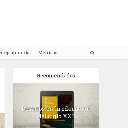
carga gratuita
Métricas
Recomendados
l
Desafíos en la educación
Salud m
n
del siglo XXI