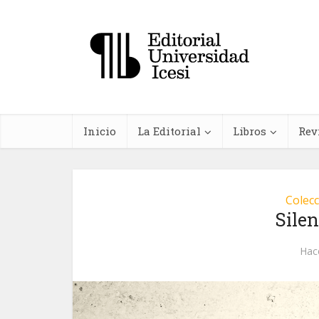
Inicio
La Editorial
Libros
Rev
Colecc
Sile
In
Hac
farma
planta
me