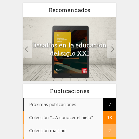
Recomendados
a el
Desafíos en la educación
Salu
 en
del siglo XXI
 el
Publicaciones
Próximas publicaciones
7
Colección "…A conocer el hielo"
18
Colección ma.clnd
2