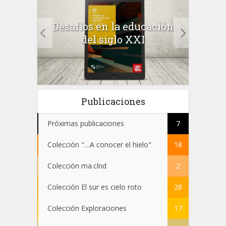
a el
Desafíos en la educación
Salu
 en
del siglo XXI
 el
Publicaciones
Próximas publicaciones
7
Colección "…A conocer el hielo"
18
Colección ma.clnd
2
Colección El sur es cielo roto
28
Colección Exploraciones
17