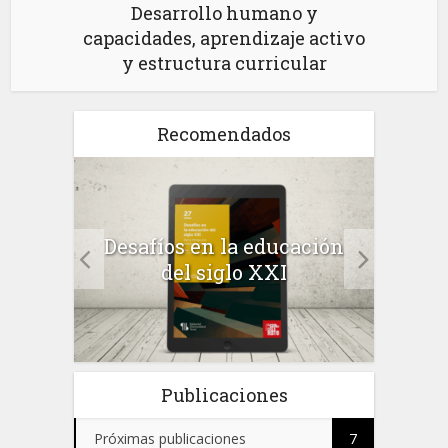
Desarrollo humano y
capacidades, aprendizaje activo
y estructura curricular
Recomendados
a el
Desafíos en la educación
Salu
 en
del siglo XXI
 el
Publicaciones
Próximas publicaciones
7