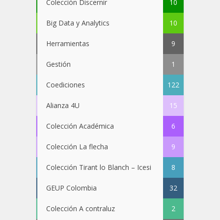
Colección Discernir
10
Big Data y Analytics
10
Herramientas
9
Gestión
1
Coediciones
122
Alianza 4U
15
Colección Académica
6
Colección La flecha
9
Colección Tirant lo Blanch – Icesi
8
GEUP Colombia
32
Colección A contraluz
2