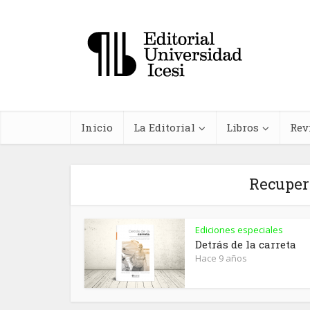
Inicio
La Editorial
Libros
Rev
Recuper
Ediciones especiales
In
Detrás de la carreta
Hace 9 años
farma
planta
me