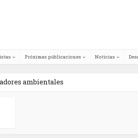
istas
Próximas públicaciones
Noticias
Des
adores ambientales
Regímenes de
teracciones
antinegritud y
cológicas entre
movimientos contra e
s medicinales y
racismo antinegro e
dicamentos
América Latina y el