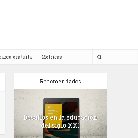
carga gratuita
Métricas
Recomendados
l
Desafíos en la educación
Salud m
n
del siglo XXI