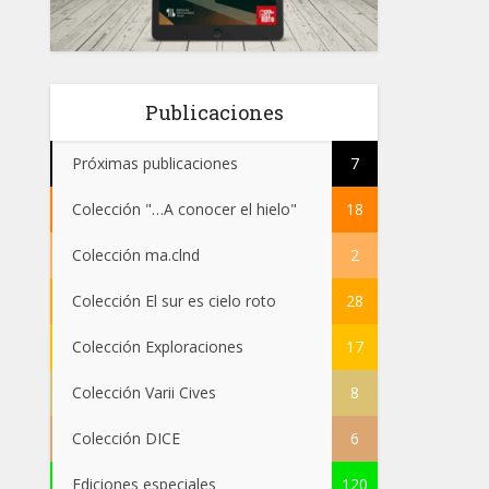
Publicaciones
Próximas publicaciones
7
Colección "…A conocer el hielo"
18
Colección ma.clnd
2
Colección El sur es cielo roto
28
Colección Exploraciones
17
Colección Varii Cives
8
Colección DICE
6
Ediciones especiales
120