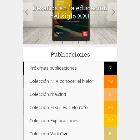
a el
Desafíos en la educación
Salu
 en
del siglo XXI
 el
Publicaciones
Próximas publicaciones
7
Colección "…A conocer el hielo"
18
Colección ma.clnd
2
Colección El sur es cielo roto
28
Colección Exploraciones
17
Colección Varii Cives
8