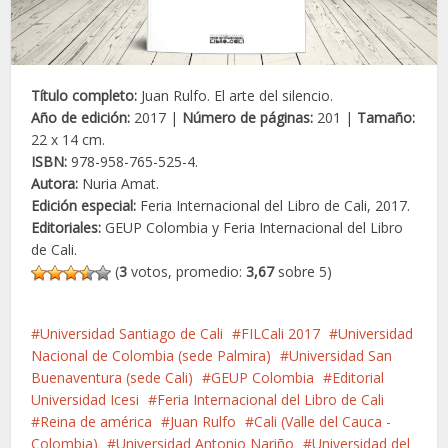
Título completo:
Juan Rulfo. El arte del silencio.
Año de edición:
2017 |
Número de páginas:
201 |
Tamaño:
22 x 14 cm.
ISBN:
978-958-765-525-4.
Autora:
Nuria Amat.
Edición especial:
Feria Internacional del Libro de Cali, 2017.
Editoriales:
GEUP Colombia y Feria Internacional del Libro
de Cali.
(
3
votos, promedio:
3,67
sobre 5)
Universidad Santiago de Cali
FILCali 2017
Universidad
Nacional de Colombia (sede Palmira)
Universidad San
Buenaventura (sede Cali)
GEUP Colombia
Editorial
Universidad Icesi
Feria Internacional del Libro de Cali
Reina de américa
Juan Rulfo
Cali (Valle del Cauca -
Colombia)
Universidad Antonio Nariño
Universidad del