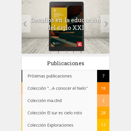
a el
Desafíos en la educación
Salu
 en
del siglo XXI
 el
Publicaciones
Próximas publicaciones
7
Colección "…A conocer el hielo"
18
Colección ma.clnd
2
Colección El sur es cielo roto
28
Colección Exploraciones
17