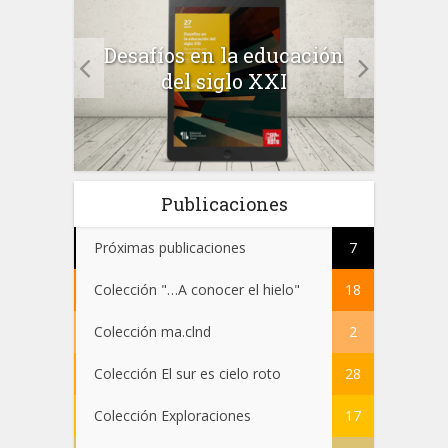
a el
Desafíos en la educación
Salu
 en
del siglo XXI
 el
Publicaciones
Próximas publicaciones
7
Colección "…A conocer el hielo"
18
Colección ma.clnd
2
Colección El sur es cielo roto
28
Colección Exploraciones
17