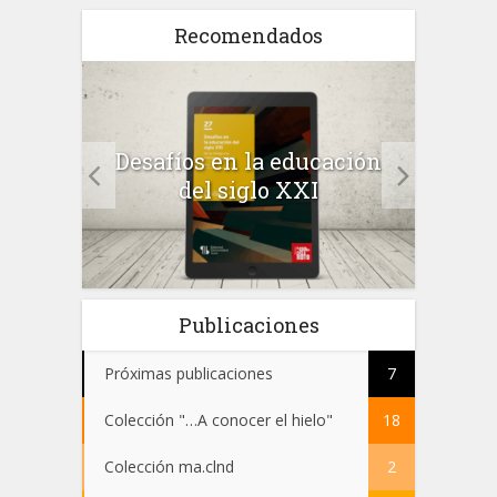
Recomendados
a el
Desafíos en la educación
Salu
 en
del siglo XXI
 el
Publicaciones
Próximas publicaciones
7
Colección "…A conocer el hielo"
18
Colección ma.clnd
2