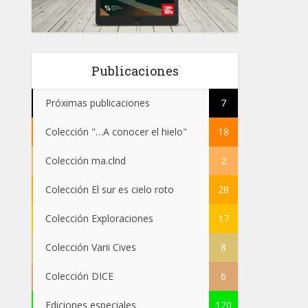
Publicaciones
Próximas publicaciones
7
Colección "…A conocer el hielo"
18
Colección ma.clnd
2
Colección El sur es cielo roto
28
Colección Exploraciones
17
Colección Varii Cives
8
Colección DICE
6
Ediciones especiales
120