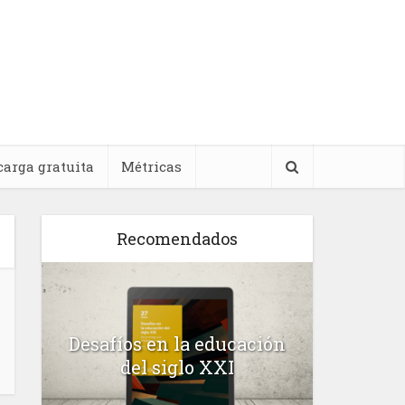
carga gratuita
Métricas
Recomendados
l
Desafíos en la educación
Salud m
n
del siglo XXI