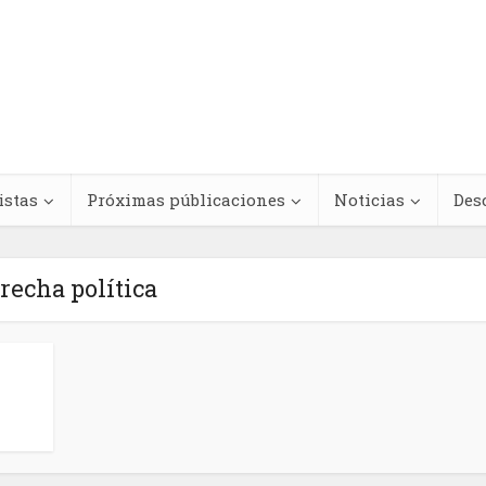
istas
Próximas públicaciones
Noticias
Des
recha política
Regímenes de
teracciones
antinegritud y
cológicas entre
movimientos contra e
s medicinales y
racismo antinegro e
dicamentos
América Latina y el