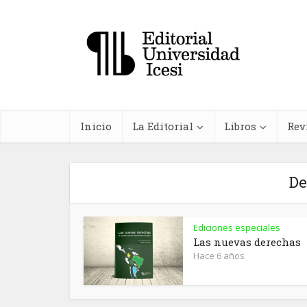
Inicio
La Editorial
Libros
Rev
De
Ediciones especiales
In
Las nuevas derechas
Hace 6 años
farma
planta
me