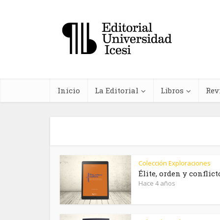
Inicio
La Editorial
Libros
Rev
Colección Exploraciones
In
Élite, orden y conflict
Hace 4 años
farma
planta
me