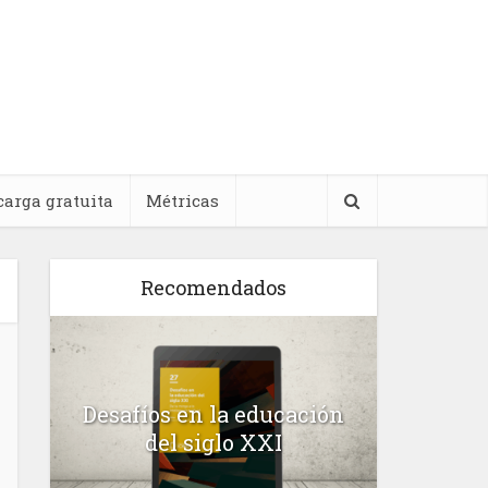
carga gratuita
Métricas
Recomendados
l
Desafíos en la educación
Salud m
n
del siglo XXI