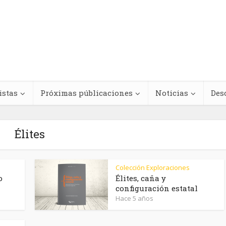
istas
Próximas públicaciones
Noticias
Des
Élites
Regímenes de
Colección Exploraciones
teracciones
antinegritud y
o
Élites, caña y
configuración estatal
cológicas entre
movimientos contra e
Hace 5 años
s medicinales y
racismo antinegro e
dicamentos
América Latina y el