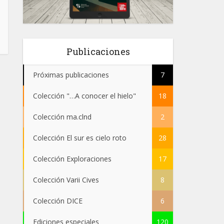
Publicaciones
Próximas publicaciones
7
Colección "…A conocer el hielo"
18
Colección ma.clnd
2
Colección El sur es cielo roto
28
Colección Exploraciones
17
Colección Varii Cives
8
Colección DICE
6
Ediciones especiales
120