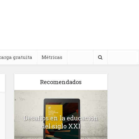
carga gratuita
Métricas
Recomendados
l
Desafíos en la educación
Salud m
n
del siglo XXI