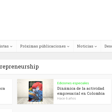
istas
Próximas públicaciones
Noticias
Des
repreneurship
Regímenes de
Ediciones especiales
teracciones
antinegritud y
ora
Dinámica de la actividad
empresarial en Colombia
cológicas entre
movimientos contra e
Hace 6 años
s medicinales y
racismo antinegro e
dicamentos
América Latina y el