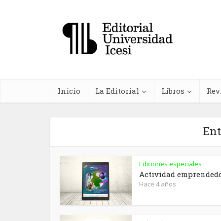
Inicio
La Editorial
Libros
Rev
Ent
Ediciones especiales
In
Actividad emprended
Hace 4 años
farma
planta
me