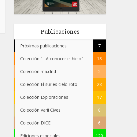
Publicaciones
Próximas publicaciones
7
Colección "…A conocer el hielo"
18
Colección ma.clnd
2
Colección El sur es cielo roto
28
Colección Exploraciones
17
Colección Varii Cives
8
Colección DICE
6
Ediciones especiales
120