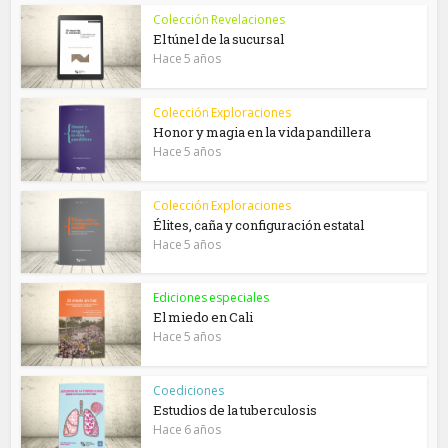
Colección Revelaciones
El túnel de la sucursal
Hace 5 años
Colección Exploraciones
Honor y magia en la vida pandillera
Hace 5 años
Colección Exploraciones
Élites, caña y configuración estatal
Hace 5 años
Ediciones especiales
El miedo en Cali
Hace 5 años
Coediciones
Estudios de la tuberculosis
Hace 6 años