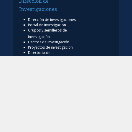
Dirección de
Investigaciones
Dirección de investigaciones
Portal de investigación
Grupos y semilleros de
investigación
Centros de investigación
Proyectos de investigación
Directorio de
investigadores
Nuestras publicaciones
Laboratorios
Editorial
Políticas
Contáctanos
Tratamiento de datos
Solicitar información
Registra tu PQRSF
personales
Política de privacidad de los
sitios web
Aviso de privacidad
Mecanismos o canales de