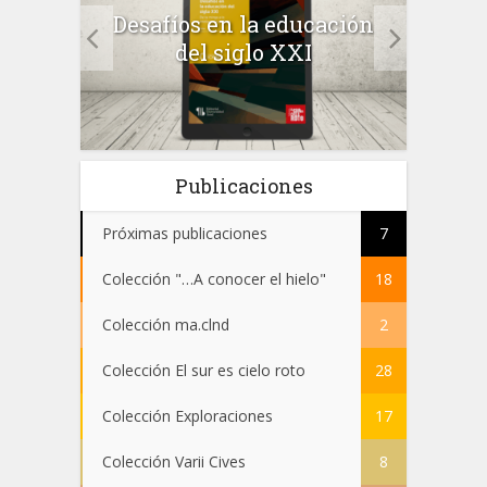
a el
Desafíos en la educación
Salu
 en
del siglo XXI
 el
Publicaciones
Próximas publicaciones
7
Colección "…A conocer el hielo"
18
Colección ma.clnd
2
Colección El sur es cielo roto
28
Colección Exploraciones
17
Colección Varii Cives
8