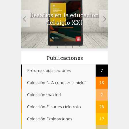
a el
Desafíos en la educación
Salu
 en
del siglo XXI
 el
Publicaciones
Próximas publicaciones
7
Colección "…A conocer el hielo"
18
Colección ma.clnd
2
Colección El sur es cielo roto
28
Colección Exploraciones
17