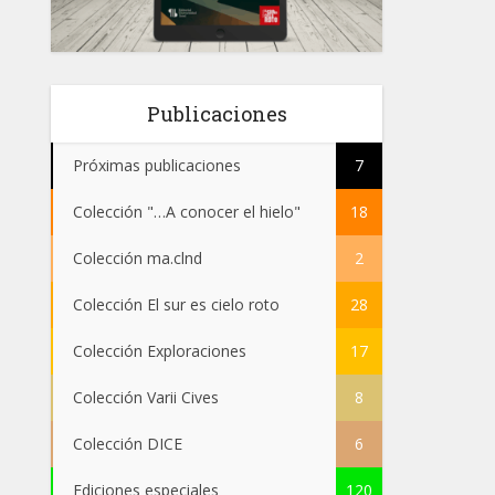
Publicaciones
Próximas publicaciones
7
Colección "…A conocer el hielo"
18
Colección ma.clnd
2
Colección El sur es cielo roto
28
Colección Exploraciones
17
Colección Varii Cives
8
Colección DICE
6
Ediciones especiales
120