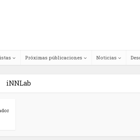
istas
Próximas públicaciones
Noticias
Des
iNNLab
Regímenes de
teracciones
antinegritud y
ador
cológicas entre
movimientos contra e
s medicinales y
racismo antinegro e
dicamentos
América Latina y el