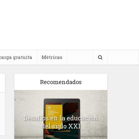
carga gratuita
Métricas
Recomendados
l
Desafíos en la educación
Salud m
n
del siglo XXI