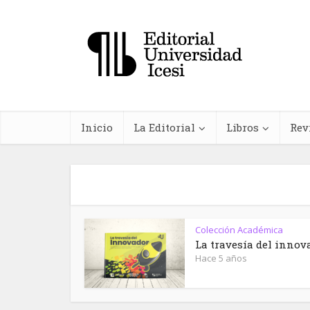
Inicio
La Editorial
Libros
Rev
Colección Académica
In
La travesía del innov
Hace 5 años
farma
planta
me