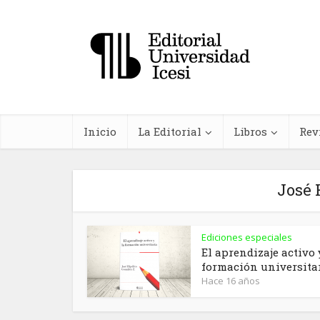
Inicio
La Editorial
Libros
Rev
José 
Ediciones especiales
In
El aprendizaje activo 
formación universita
farma
Hace 16 años
planta
me