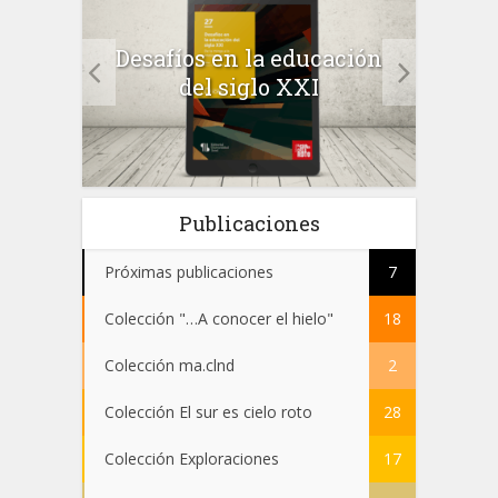
a el
Desafíos en la educación
Salu
 en
del siglo XXI
 el
Publicaciones
Próximas publicaciones
7
Colección "…A conocer el hielo"
18
Colección ma.clnd
2
Colección El sur es cielo roto
28
Colección Exploraciones
17