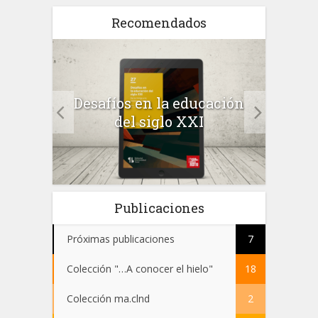
Recomendados
a el
Desafíos en la educación
Salu
 en
del siglo XXI
 el
Publicaciones
Próximas publicaciones
7
Colección "…A conocer el hielo"
18
Colección ma.clnd
2