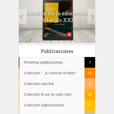
a el
Desafíos en la educación
Salu
 en
del siglo XXI
 el
Publicaciones
Próximas publicaciones
7
Colección "…A conocer el hielo"
18
Colección ma.clnd
2
Colección El sur es cielo roto
28
Colección Exploraciones
17