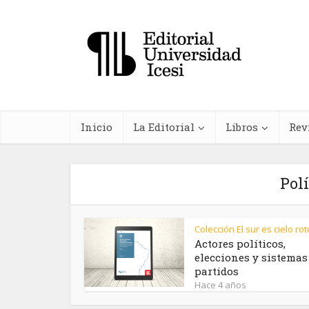
Inicio
La Editorial
Libros
Rev
Pol
Colección El sur es cielo rot
In
Actores políticos,
elecciones y sistemas
farma
partidos
planta
Hace 4 años
me