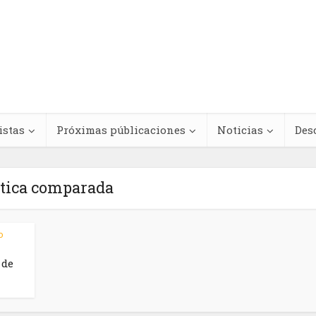
istas
Próximas públicaciones
Noticias
Des
ítica comparada
Regímenes de
o
teracciones
antinegritud y
 de
cológicas entre
movimientos contra e
s medicinales y
racismo antinegro e
dicamentos
América Latina y el