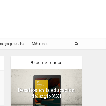
carga gratuita
Métricas
Recomendados
l
Desafíos en la educación
Salud m
n
del siglo XXI