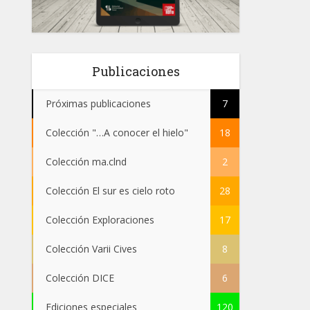
Publicaciones
Próximas publicaciones
7
Colección "…A conocer el hielo"
18
Colección ma.clnd
2
Colección El sur es cielo roto
28
Colección Exploraciones
17
Colección Varii Cives
8
Colección DICE
6
Ediciones especiales
120