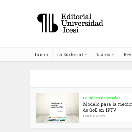
Inicio
La Editorial
Libros
Rev
Ediciones especiales
In
Modelo para la medic
de QoE en IPTV
farma
Hace 8 años
planta
me