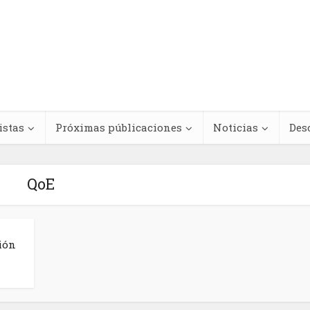
istas
Próximas públicaciones
Noticias
Des
QoE
Regímenes de
teracciones
antinegritud y
ión
cológicas entre
movimientos contra e
s medicinales y
racismo antinegro e
dicamentos
América Latina y el