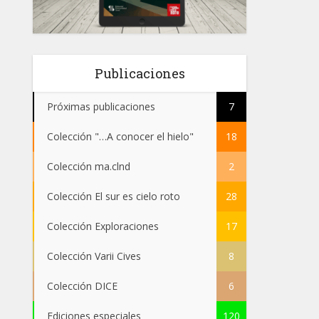
Publicaciones
Próximas publicaciones
7
Colección "…A conocer el hielo"
18
Colección ma.clnd
2
Colección El sur es cielo roto
28
Colección Exploraciones
17
Colección Varii Cives
8
Colección DICE
6
Ediciones especiales
120