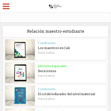
Relación maestro-estudiante
Coediciones
Los maestros en Cali
Hace 4 años
Ediciones especiales
Beca icesos
Hace 6 años
Coediciones
El rol del educador del nivel maternal
Hace 8 años