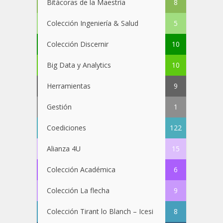
Bitácoras de la Maestría
8
Colección Ingeniería & Salud
5
Colección Discernir
10
Big Data y Analytics
10
Herramientas
9
Gestión
1
Coediciones
122
Alianza 4U
15
Colección Académica
6
Colección La flecha
9
Colección Tirant lo Blanch – Icesi
8