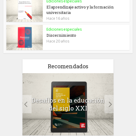
Ediciones especiales
El aprendizaje activo y la formación
universitaria
Hace 16 años
Ediciones especiales
Discernimiento
Hace 20 años
Recomendados
a el
Desafíos en la educación
Salu
 en
del siglo XXI
 el