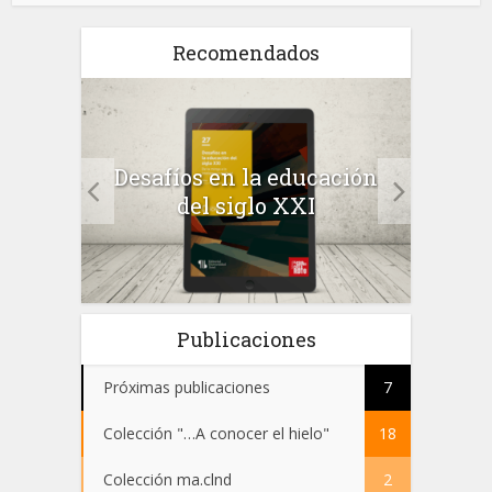
Recomendados
a el
Desafíos en la educación
Salu
 en
del siglo XXI
 el
Publicaciones
Próximas publicaciones
7
Colección "…A conocer el hielo"
18
Colección ma.clnd
2