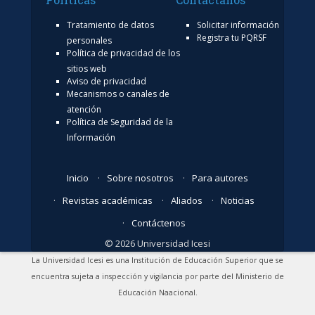
Tratamiento de datos
Solicitar información
Registra tu PQRSF
personales
Política de privacidad de los
sitios web
Aviso de privacidad
Mecanismos o canales de
atención
Política de Seguridad de la
Información
Inicio
Sobre nosotros
Para autores
Revistas académicas
Aliados
Noticias
Contáctenos
© 2026 Universidad Icesi
La Universidad Icesi es una Institución de Educación Superior que se
encuentra sujeta a inspección y vigilancia por parte del Ministerio de
Educación Naacional.