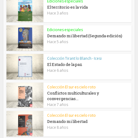
Ediciones especiales
El territorio es la vida
Hace 3 años
Ediciones especiales
Demando mi libertad (Segunda edición)
Hace 5 años
Colección Tirant lo Blanch - Icesi
El Estado de la paz
Hace 6 años
Colección El sur es cielo roto
Conflictos multiculturales y
convergencias...
Hace 7 años
Colección El sur es cielo roto
Demando mi libertad
Hace 8 años