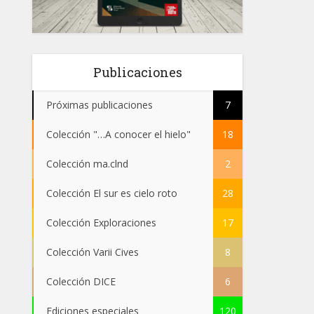
Publicaciones
Próximas publicaciones
7
Colección "…A conocer el hielo"
18
Colección ma.clnd
2
Colección El sur es cielo roto
28
Colección Exploraciones
17
Colección Varii Cives
8
Colección DICE
6
Ediciones especiales
120