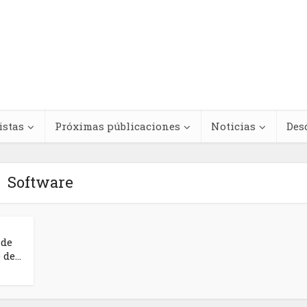
istas
Próximas públicaciones
Noticias
Des
Software
Regímenes de
teracciones
antinegritud y
 de
de...
cológicas entre
movimientos contra e
s medicinales y
racismo antinegro e
dicamentos
América Latina y el