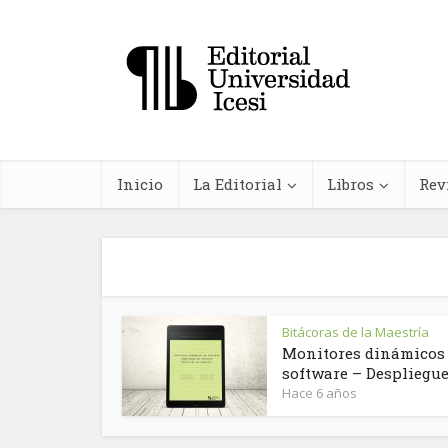
Inicio
La Editorial
Libros
Rev
Bitácoras de la Maestría
In
Monitores dinámicos
software – Despliegue 
farma
Hace 6 años
planta
me