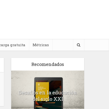
carga gratuita
Métricas
Recomendados
l
Desafíos en la educación
Salud m
n
del siglo XXI