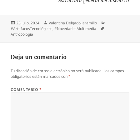
Estructura general del diseño UI
23 julio, 2024
Valentina Delgado Jaramillo
#ArtefacosTecnológicos
,
#NovedadesMultimedia
Antropología
Deja un comentario
Tu dirección de correo electrónico no será publicada.
Los campos
obligatorios están marcados con
*
COMENTARIO
*