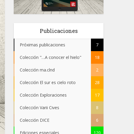
Publicaciones
Próximas publicaciones
7
Colección "…A conocer el hielo"
18
Colección ma.clnd
2
Colección El sur es cielo roto
28
Colección Exploraciones
17
Colección Varii Cives
8
Colección DICE
6
Ediciones especiales
120