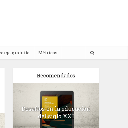
carga gratuita
Métricas
Recomendados
l
Desafíos en la educación
Salud m
n
del siglo XXI