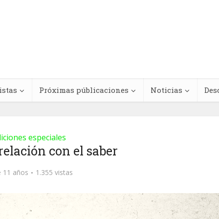
istas
Próximas públicaciones
Noticias
Des
iciones especiales
relación con el saber
Regímenes de
teracciones
antinegritud y
 11 años
1.355 vistas
cológicas entre
movimientos contra e
s medicinales y
racismo antinegro e
dicamentos
América Latina y el