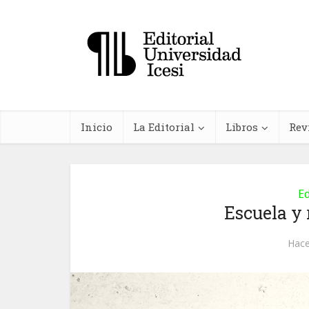
Inicio
La Editorial
Libros
Rev
Ed
Escuela y 
In
Hace
farma
planta
me