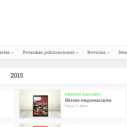
istas
Próximas públicaciones
Noticias
Des
2015
Regímenes de
Ediciones especiales
teracciones
antinegritud y
Héroes empresariales
Hace 11 años
cológicas entre
movimientos contra e
s medicinales y
racismo antinegro e
dicamentos
América Latina y el