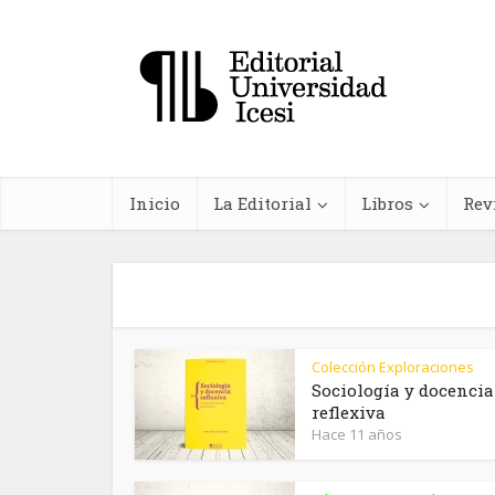
Inicio
La Editorial
Libros
Rev
Colección Exploraciones
In
Sociología y docencia
reflexiva
farma
Hace 11 años
planta
me