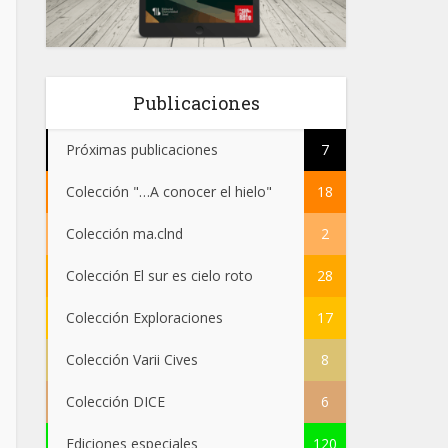
Publicaciones
Próximas publicaciones
7
Colección "…A conocer el hielo"
18
Colección ma.clnd
2
Colección El sur es cielo roto
28
Colección Exploraciones
17
Colección Varii Cives
8
Colección DICE
6
Ediciones especiales
120