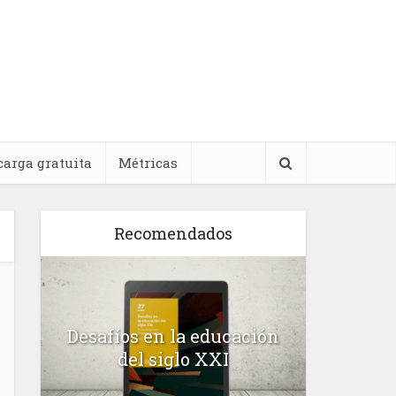
carga gratuita
Métricas
Recomendados
l
Desafíos en la educación
Salud m
n
del siglo XXI