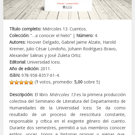
Título completo:
Miércoles 13. Cuentos.
Colección:
“…a conocer el hielo” |
Número:
4.
Autores:
Hoover Delgado, Gabriel Jaime Alzate, Harold
Kremer, Julio César Londoño, Johann Rodríguez-Bravo,
Alexander Salinas y José Zuleta Ortiz.
Editorial:
Universidad Icesi.
Año de edición:
2011.
ISBN:
978-958-8357-61-4.
(
1
votos, promedio:
5,00
sobre 5)
Descripción:
El libro
Miércoles 13
es la primera producción
colectiva del Seminario de Literatura del Departamento de
Humanidades de la Universidad Icesi. Se da como
resultado de un proceso de reescritura constante,
responsable y crítica en el exigente género del cuento.
Durante dos semestres, permitió a sus miembros conocer
estilos, voces, tonos e historias propias y ajenas que,