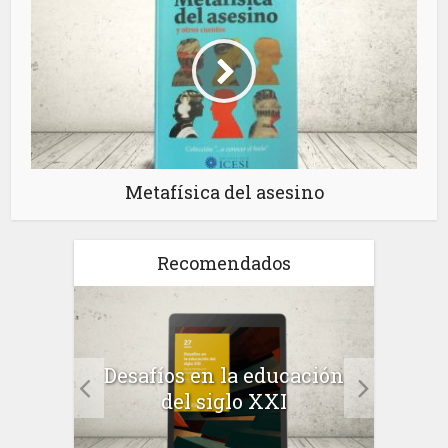
Metafísica del asesino
Recomendados
a el
Desafíos en la educación
Salu
 en
del siglo XXI
 el