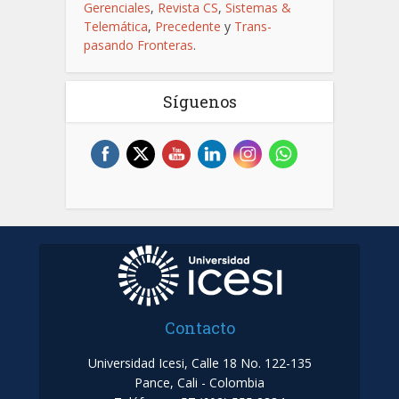
Gerenciales
,
Revista CS
,
Sistemas &
Telemática
,
Precedente
y
Trans-
pasando Fronteras
.
Síguenos
Contacto
Universidad Icesi, Calle 18 No. 122-135
Pance, Cali - Colombia