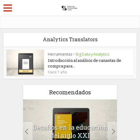
Analytics Translators
Herramientas
•
Big Data y Analytics
Introducción al análisis de canastas de
compra para...
Hace 1 año
Recomendados
a el
Desafíos en la educación
Salu
 en
del siglo XXI