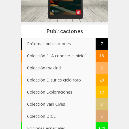
 el
Publicaciones
Próximas publicaciones
7
Colección "…A conocer el hielo"
18
Colección ma.clnd
2
Colección El sur es cielo roto
28
Colección Exploraciones
17
Colección Varii Cives
8
Colección DICE
6
Ediciones especiales
120