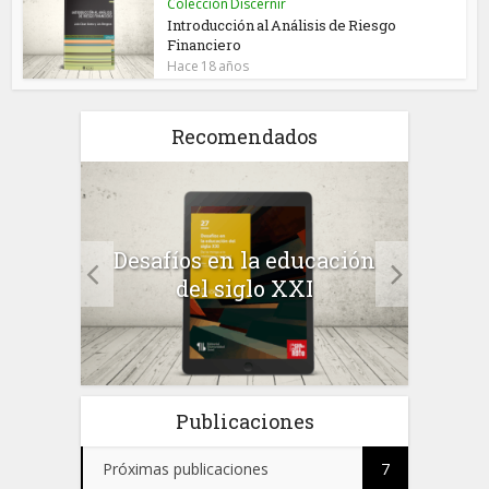
Colección Discernir
Introducción al Análisis de Riesgo
Financiero
Hace 18 años
Recomendados
a el
Desafíos en la educación
Salu
 en
del siglo XXI
 el
Publicaciones
Próximas publicaciones
7