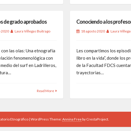
s de grado aprobados
Conociendo a los profeso
o 2020
Laura Villegas Buitrago
18 agosto 2020
Laura Villega
 con las olas: Una etnografía
Les compartimos los episodi
relación fenomenológica con
libro en la vida”, donde los 
 medio del surf en Ladrilleros,
de la Facultad FDCS cuenta
tura…
trayectorias…
Read More
atorio Etnográfico
|
WordPress Theme:
Annina Free
by CrestaProject.