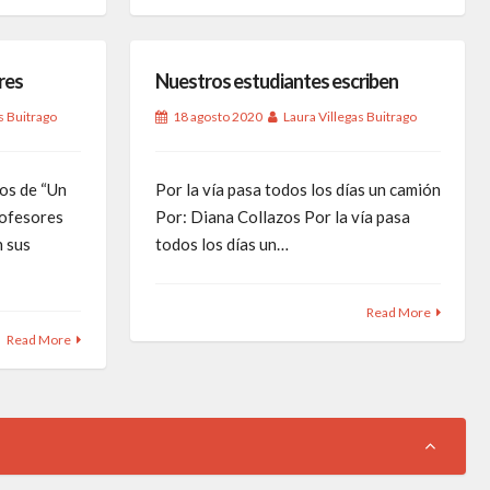
res
Nuestros estudiantes escriben
s Buitrago
18 agosto 2020
Laura Villegas Buitrago
os de “Un
Por la vía pasa todos los días un camión
profesores
Por: Diana Collazos Por la vía pasa
n sus
todos los días un…
Read More
Read More