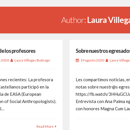
Author:
Laura Villeg
de los profesores
Sobre nuestros egresado
o 2020
Laura Villegas Buitrago
19 agosto 2020
Laura Villega
ones recientes: La profesora
Les compartimos noticias, e
astellanos participó en la
notas sobre nuestr@s egre
ia de EASA (European
https://fb.watch/3HHuGCU
n of Social Anthropologists).
Entrevista con Ana Palma e
el…
con honores Magna Cum La
Read More