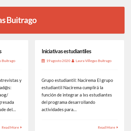
as Buitrago
s
Iniciativas estudiantiles
s Buitrago
19 agosto 2020
Laura Villegas Buitrago
ntrevistas y
Grupo estudiantil: Nacirema El grupo
sad@s:
estudiantil Nacirema cumplirá la
aog/
función de integrar a lxs estudiantes
gresada
del programa desarrollando
ude del…
actividades para…
Read More
Read More