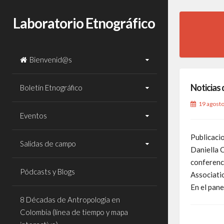
Laboratorio Etnográfico
Bienvenid@s
Noticias 
Boletín Etnográfico
19 agost
Eventos
Publicaci
Salidas de campo
Daniella C
conferenc
Pódcasts y Blogs
Associatio
En el pan
8 Décadas de Antropología en
Colombia (línea de tiempo y mapa