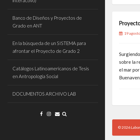
interactivo)
Banco de Diseños y Proyectos de
Proyecto
Grado en ANT
19 agost
En la búsqueda de un SISTEMA para
afrontar el Proyecto de Grado 2
Surgiendo
sobre la 
Catálogos Latinoamericanos de Tesis
el mar por
en Antropología Social
Buenaven
DOCUMENTOS ARCHIVO LAB
© 2026 Labor