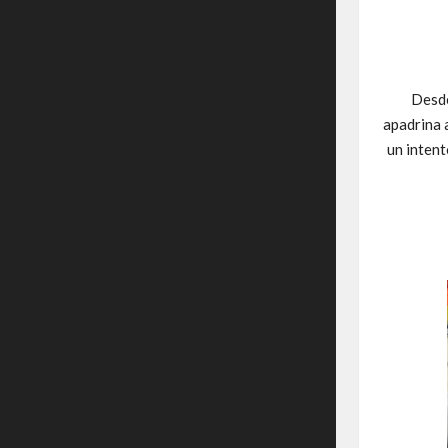
Desde
apadrina 
un intent