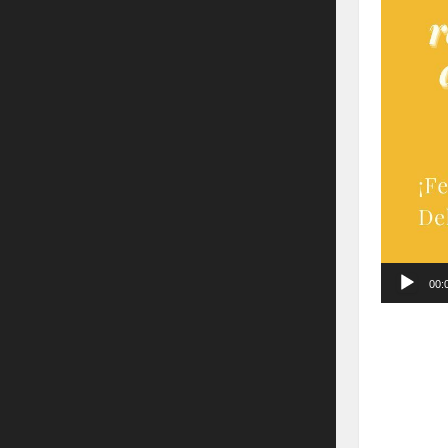
vídeo
00: