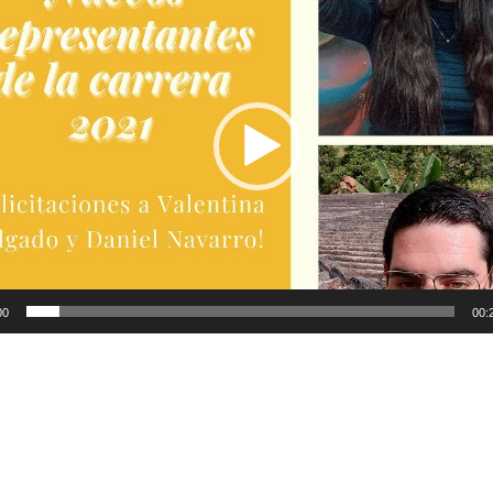
00
00: