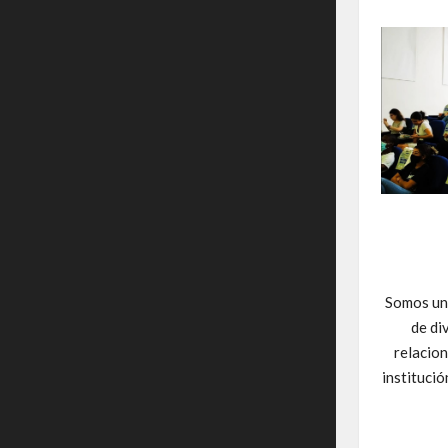
Somos un 
de di
relacion
institució