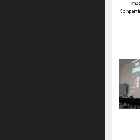
Imág
Compartim