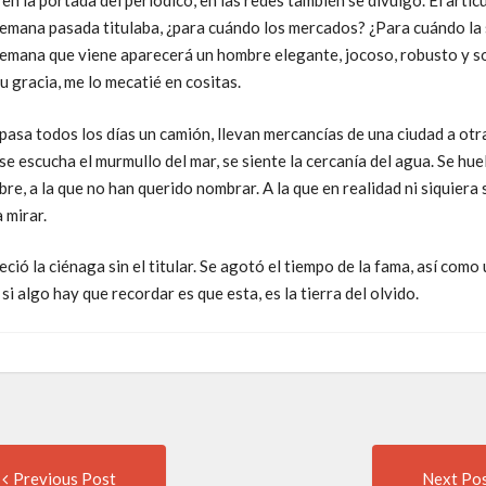
 en la portada del periódico, en las redes también se divulgó. El artí
semana pasada titulaba, ¿para cuándo los mercados? ¿Para cuándo la 
semana que viene aparecerá un hombre elegante, jocoso, robusto y s
su gracia, me lo mecatié en cositas.
 pasa todos los días un camión, llevan mercancías de una ciudad a otr
se escucha el murmullo del mar, se siente la cercanía del agua. Se hue
e, a la que no han querido nombrar. A la que en realidad ni siquiera 
 mirar.
ió la ciénaga sin el titular. Se agotó el tiempo de la fama, así como 
Y si algo hay que recordar es que esta, es la tierra del olvido.
Previous Post
Next Po