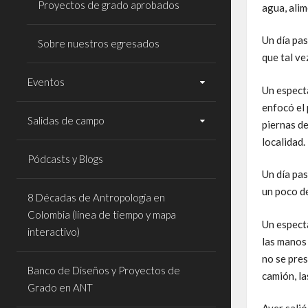
Proyectos de grado aprobados
agua, alim
Un día pas
Sobre nuestros egresados
que tal ve
Eventos
Un especta
enfocó el 
Salidas de campo
piernas de
localidad.
Pódcasts y Blogs
Un día pas
un poco de
8 Décadas de Antropología en
Colombia (línea de tiempo y mapa
Un especta
interactivo)
las manos 
no se pres
Banco de Diseños y Proyectos de
camión, la
Grado en ANT