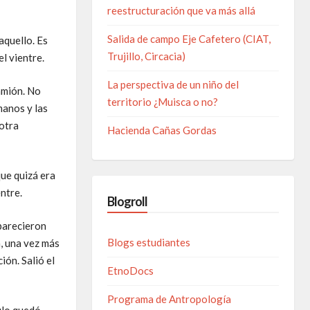
reestructuración que va más allá
Salida de campo Eje Cafetero (CIAT,
aquello. Es
Trujillo, Circacia)
el vientre.
La perspectiva de un niño del
amión. No
territorio ¿Muisca o no?
manos y las
 otra
Hacienda Cañas Gordas
que quizá era
ntre.
Blogroll
Aparecieron
Blogs estudiantes
n, una vez más
ión. Salió el
EtnoDocs
Programa de Antropología