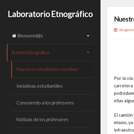
Laboratorio Etnográfico
Nuestro
18 agost
Bienvenid@s
Boletín Etnográfico
Nuestros estudiantes escriben
Por la vía
carretera 
Iniciativas estudiantiles
podredumbr
ellas algu
Conociendo a los profesores
El camión 
Noticias de los profesores
mismo, ya 
infraestru