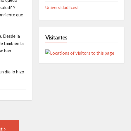
culo quedó
salud? Y
Universidad Icesi
onriente que
a. Desde la
Visitantes
le también la
se han
un día lo hizo
st