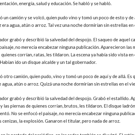
entación, energía, salud y educación. Se habló y se habló.
ó un camión y se volcó, quien pudo vino y tomó un poco de esto y de 
z era agua, atún o arroz. Tal vez una noche dormirían sin estrellas en 
dor grabó y describió la salvedad del despojo. El saqueo de aquel c
paisaje, no merecía encabezar ninguna publicación. Aparecieron las 
 quienes corrían, ratas, les tildaron. La escena ya había sido vista en
 Habían ido un disque alcalde y un tal gobernador.
ó otro camión, quien pudo, vino y tomó un poco de aquí y de allá. Es 
 agua, atún o arroz. Quizá una noche dormirían sin estrellas en el vie
dor grabó y describió la salvedad del despojo. Grabó el estallido. 
y las piernas de quienes corrían, brutos, les tildaron. El disque ladró
entó. No se enfocó el paisaje, no merecía encabezar ninguna publicac
s cenizas, la explosión. Ganaron el titular, pero nada de arroz.