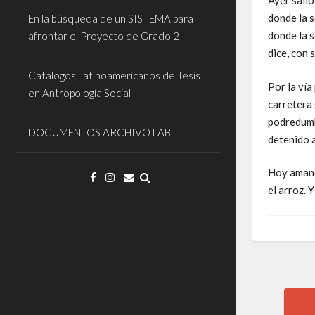
Ayer salió
donde la 
En la búsqueda de un SISTEMA para
donde la 
afrontar el Proyecto de Grado 2
dice, con 
Catálogos Latinoamericanos de Tesis
Por la vía
en Antropología Social
carretera 
podredumbr
DOCUMENTOS ARCHIVO LAB
detenido a
Hoy amanec
el arroz. 