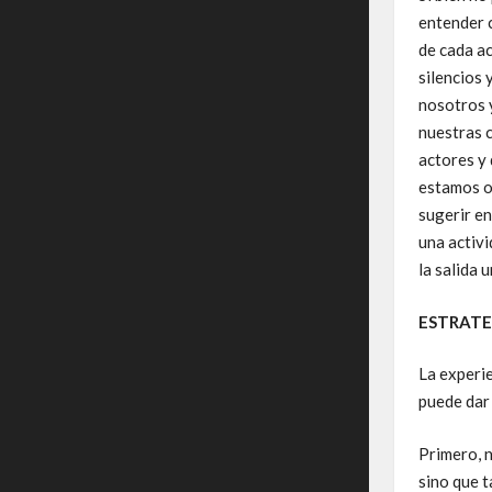
entender c
de cada ac
silencios 
nosotros 
nuestras 
actores y 
estamos o
sugerir en
una activi
la salida 
ESTRATE
La experie
puede dar
Primero, 
sino que 