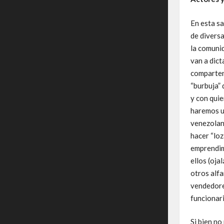
En esta sa
de divers
la comuni
van a dict
comparten 
“burbuja” 
y con qui
haremos u
venezolano
hacer “loz
emprendim
ellos (oja
otros alfa
vendedore
funcionari
Si bien no