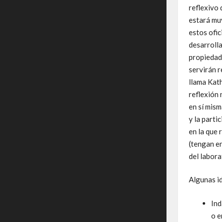
reflexivo
estará mu
estos ofic
desarrolla
propiedade
servirán 
llama Kath
reflexión
en sí mism
y la parti
en la que 
(tengan en
del labora
Algunas i
Ind
o e