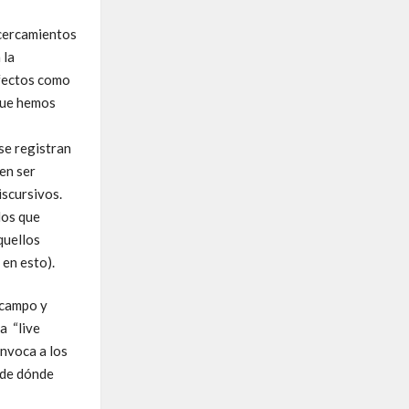
acercamientos
 la
afectos como
 que hemos
se registran
en ser
iscursivos.
dos que
quellos
 en esto).
 campo y
a “live
onvoca a los
 de dónde