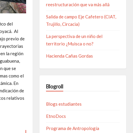
reestructuración que va más allá
Salida de campo Eje Cafetero (CIAT,
ico del
Trujillo, Circacia)
Boyacá.
Al
La perspectiva de un niño del
ajo previo de
territorio ¿Muisca o no?
trayectorias
 en la región
Hacienda Cañas Gordas
 Aguabuena,
ón que se
emas como el
rámica. En
Blogroll
indicación de
tos relativos
Blogs estudiantes
EtnoDocs
Programa de Antropología