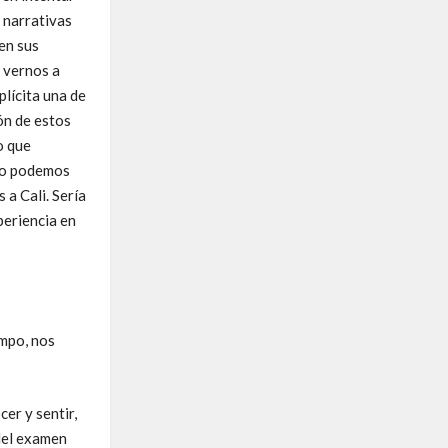
 narrativas
en sus
 vernos a
lícita una de
ón de estos
o que
 lo podemos
 a Cali. Sería
periencia en
ampo, nos
er y sentir,
del examen