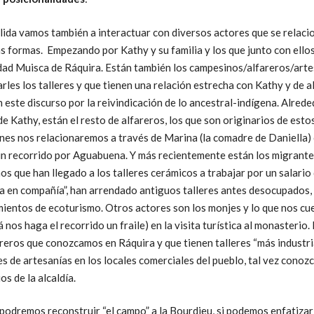
lida vamos también a interactuar con diversos actores que se relacio
as formas. Empezando por Kathy y su familia y los que junto con ell
dad Muisca de Ráquira. Están también los campesinos/alfareros/art
arles los talleres y que tienen una relación estrecha con Kathy y de
este discurso por la reivindicación de lo ancestral-indígena. Alrede
de Kathy, están el resto de alfareros, los que son originarios de esto
enes nos relacionaremos a través de Marina (la comadre de Daniella)
n recorrido por Aguabuena. Y más recientemente están los migrant
s que han llegado a los talleres cerámicos a trabajar por un salario 
a en compañía”, han arrendado antiguos talleres antes desocupados,
ientos de ecoturismo. Otros actores son los monjes y lo que nos cu
lá nos haga el recorrido un fraile) en la visita turística al monasterio
reros que conozcamos en Ráquira y que tienen talleres “más industria
s de artesanías en los locales comerciales del pueblo, tal vez cono
os de la alcaldía.
 podremos reconstruir “el campo” a la Bourdieu, si podemos enfatizar