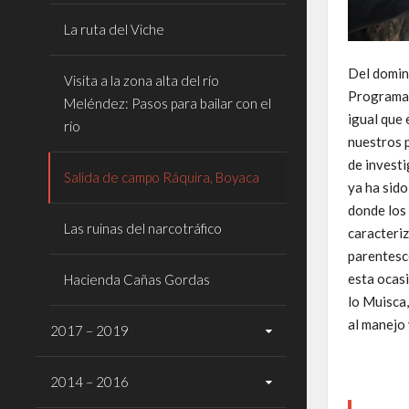
La ruta del Viche
Del domin
Visita a la zona alta del río
Programa 
Meléndez: Pasos para bailar con el
igual que
río
nuestros p
de investi
Salida de campo Ráquira, Boyaca
ya ha sido
donde los 
Las ruinas del narcotráfico
caracteri
parentesco
esta ocasi
Hacienda Cañas Gordas
lo Muisca,
al manejo 
2017 – 2019
2014 – 2016