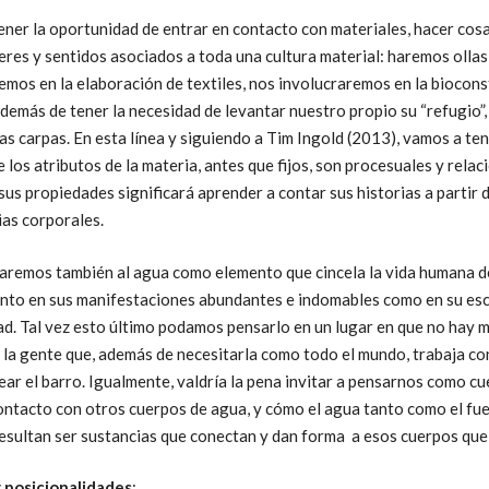
ener la oportunidad de entrar en contacto con materiales, hacer cos
eres y sentidos asociados a toda una cultura material: haremos ollas
emos en la elaboración de textiles, nos involucraremos en la biocon
demás de tener la necesidad de levantar nuestro propio su “refugio”,
as carpas. En esta línea y siguiendo a Tim Ingold (2013), vamos a te
 los atributos de la materia, antes que fijos, son procesuales y relac
sus propiedades significará aprender a contar sus historias a partir d
ias corporales.
aremos también al agua como elemento que cincela la vida humana 
anto en sus manifestaciones abundantes e indomables como en su es
ad. Tal vez esto último podamos pensarlo en un lugar en que no hay 
 la gente que, además de necesitarla como todo el mundo, trabaja co
ar el barro. Igualmente, valdría la pena invitar a pensarnos como c
ntacto con otros cuerpos de agua, y cómo el agua tanto como el fueg
 resultan ser sustancias que conectan y dan forma a esos cuerpos qu
 posicionalidades
: