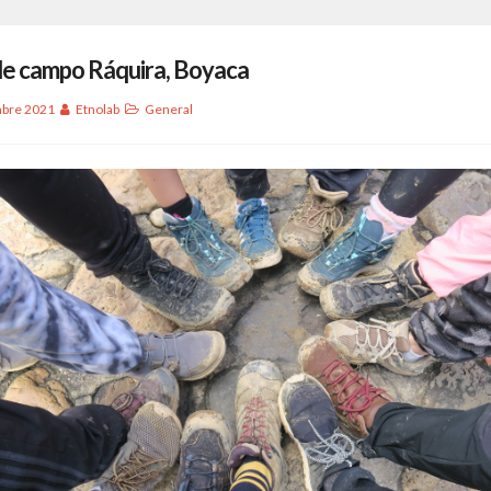
de campo Ráquira, Boyaca
mbre 2021
Etnolab
General