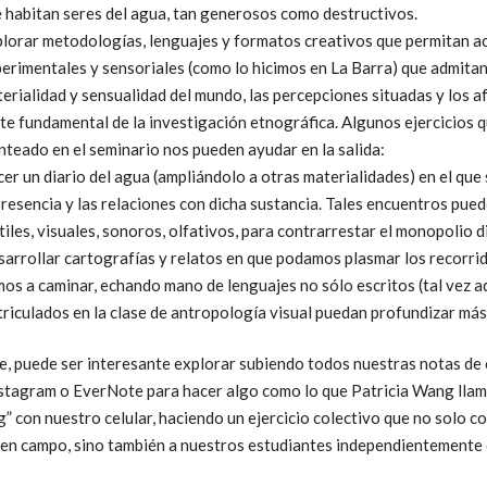
 habitan seres del agua, tan generosos como destructivos.
lorar metodologías, lenguajes y formatos creativos que permitan 
erimentales y sensoriales (como lo hicimos en La Barra) que admitan
erialidad y sensualidad del mundo, las percepciones situadas y los 
te fundamental de la investigación etnográfica. Algunos ejercicios
nteado en el seminario nos pueden ayudar en la salida:
er un diario del agua (ampliándolo a otras materialidades) en el que 
presencia y las relaciones con dicha sustancia. Tales encuentros pued
tiles, visuales, sonoros, olfativos, para contrarrestar el monopolio d
arrollar cartografías y relatos en que podamos plasmar los recorri
os a caminar, echando mano de lenguajes no sólo escritos (tal vez a
riculados en la clase de antropología visual puedan profundizar más
e, puede ser interesante explorar subiendo todos nuestras notas de
nstagram o EverNote para hacer algo como lo que Patricia Wang llam
g” con nuestro celular, haciendo un ejercicio colectivo que no solo c
 en campo, sino también a nuestros estudiantes independientemente