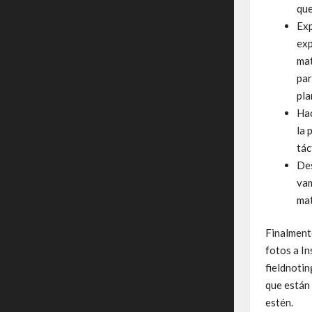
que
Exp
exp
mat
par
pla
Hac
la 
tác
Des
vam
mat
Finalment
fotos a I
fieldnotin
que están
estén.