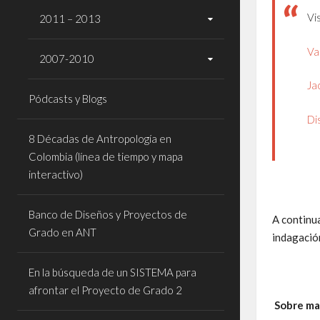
Vi
2011 – 2013
Va
2007-2010
Ja
Pódcasts y Blogs
Di
8 Décadas de Antropología en
Colombia (línea de tiempo y mapa
interactivo)
Banco de Diseños y Proyectos de
A continua
Grado en ANT
indagación
En la búsqueda de un SISTEMA para
afrontar el Proyecto de Grado 2
Sobre mat