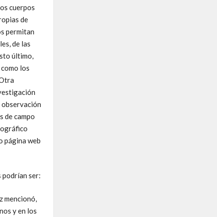
ros cuerpos
ropias de
s permitan
es, de las
sto último,
, como los
 Otra
vestigación
a observación
as de campo
tográfico
 o página web
 podrían ser:
ez mencionó,
nos y en los