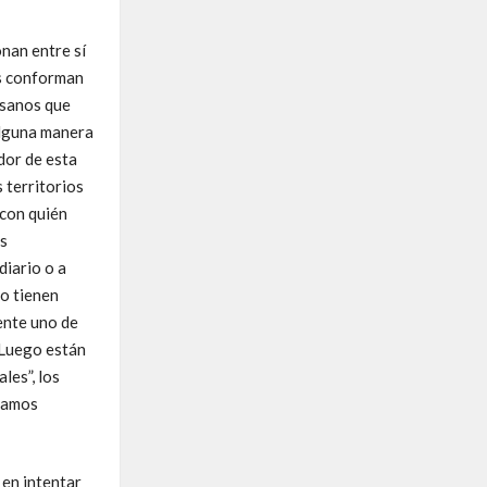
nan entre sí
os conforman
esanos que
 alguna manera
dor de esta
s territorios
 con quién
es
diario o a
 o tienen
ente uno de
. Luego están
les”, los
zcamos
 en intentar