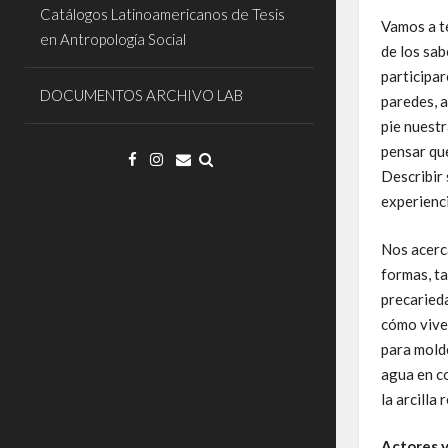
Catálogos Latinoamericanos de Tesis
Vamos a t
en Antropología Social
de los sab
participar
DOCUMENTOS ARCHIVO LAB
paredes, a
pie nuestr
pensar que
Describir 
experienc
Nos acerc
formas, t
precaried
cómo vive
para molde
agua en co
la arcilla
Actores y