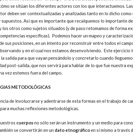
ómo se sitúan los diferentes actores con los que interactuemos. Las
tor deben ser contextualizadas y analizadas tanto en lo dicho como 
y supuestos. Así que es importante que recalquemos lo importante de
y los otros como sujetos situados (y de paso retomamos de forma exp
competencias específicas). Podemos hacer un mapeo y caracterizaci
de sus posiciones, en un intento por reconstruir entre todos el camp
bservando y en el cual nos estamos desenvolviendo. Este ejercicio
 la salida para que vayan pensándolo y concretarlo cuando lleguemos
dad post-salida, que nos servirá para hablar de lo que fue nuestra ex
una vez estemos fuera del campo.
GIAS METODOLÓGICAS
ncia de involucrarse y adentrarse de esta formas en el trabajo de c
 para muchas reflexiones metodológicas.
nuestros
cuerpos
no sólo serán un instrumento y un medio para conoc
también se convertirán en un
dato etnográfico
en sí mismo a través 