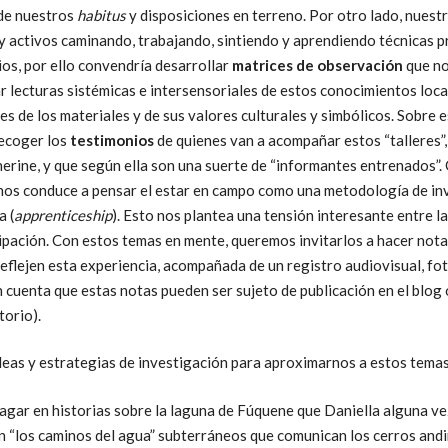
 de nuestros
habitus
y disposiciones en terreno. Por otro lado, nuest
y activos caminando, trabajando, sintiendo y aprendiendo técnicas p
ios, por ello convendría desarrollar
matrices de observación
que no
r lecturas sistémicas e intersensoriales de estos conocimientos local
s de los materiales y de sus valores culturales y simbólicos. Sobre e
recoger los
testimonios
de quienes van a acompañar estos “talleres”
erine, y que según ella son una suerte de “informantes entrenados”.
 nos conduce a pensar el estar en campo como una metodología de in
a (
apprenticeship
). Esto nos plantea una tensión interesante entre l
cipación. Con estos temas en mente, queremos invitarlos a hacer not
reflejen esta experiencia, acompañada de un registro audiovisual, fo
 cuenta que estas notas pueden ser sujeto de publicación en el blog
torio).
deas y estrategias de investigación para aproximarnos a estos temas
agar en historias sobre la laguna de Fúquene que Daniella alguna v
n “los caminos del agua” subterráneos que comunican los cerros andi