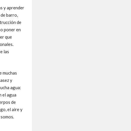
as y aprender
 de barro,
strucción de
 o poner en
ner que
ionales.
e las
de muchas
casez y
mucha agua:
n el agua
uerpos de
o, el aire y
e somos.