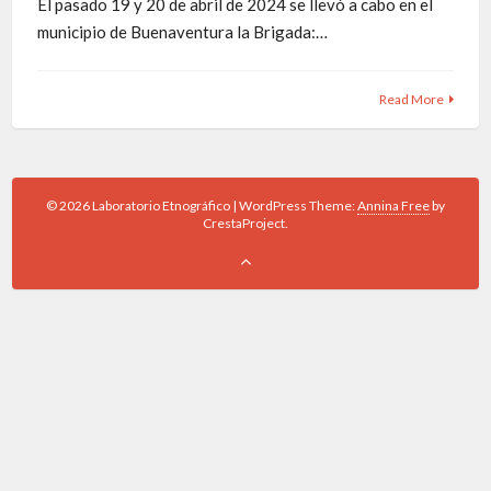
El pasado 19 y 20 de abril de 2024 se llevó a cabo en el
municipio de Buenaventura la Brigada:…
Read More
© 2026 Laboratorio Etnográfico
|
WordPress Theme:
Annina Free
by
CrestaProject.