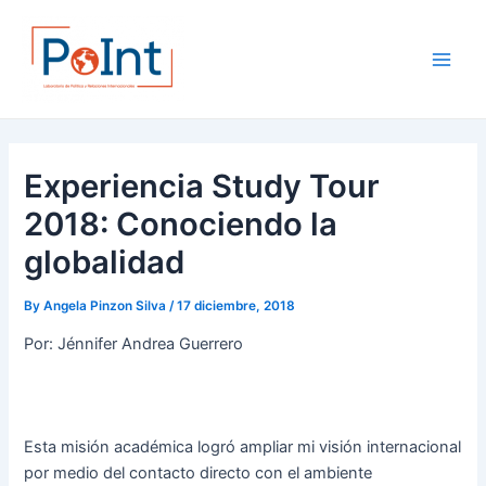
Skip
Post
Main
to
navigation
Men
content
Experiencia Study Tour
2018: Conociendo la
globalidad
By
Angela Pinzon Silva
/
17 diciembre, 2018
Por: Jénnifer Andrea Guerrero
Esta misión académica logró ampliar mi visión internacional
por medio del contacto directo con el ambiente