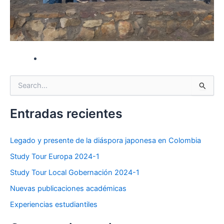
S
e
a
Entradas recientes
r
c
h
Legado y presente de la diáspora japonesa en Colombia
f
o
Study Tour Europa 2024-1
r
Study Tour Local Gobernación 2024-1
:
Nuevas publicaciones académicas
Experiencias estudiantiles