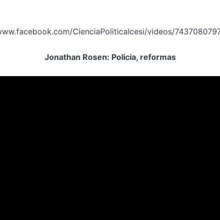
/www.facebook.com/CienciaPoliticaIcesi/videos/74370807
Jonathan Rosen: Policia, reformas