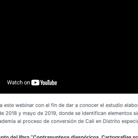
la este webinar con el fin de dar a conocer el estudio elab
e 2018 y mayo de 2019, donde se identifican elementos sig
ademia al proceso de conversión de Cali en Distrito especia
to del libro “Contrapunteos diaspóricos. Cartografías po