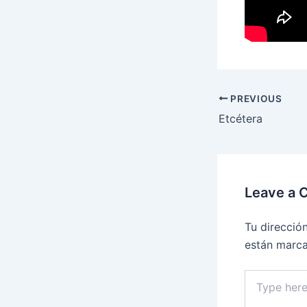
PREVIOUS
Etcétera
Leave a
Tu direcció
están marc
Type
here..