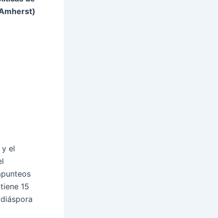
 Amherst)
 y el
el
apunteos
ntiene 15
 diáspora