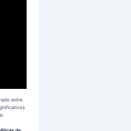
orado entre
nificativos
l.
líticas de