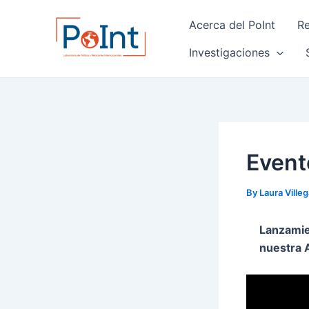
Skip
Post
Acerca del PoInt
Re
to
navigation
content
Investigaciones
Event
By
Laura Ville
Lanzamie
nuestra 