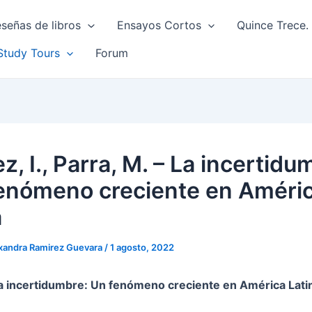
señas de libros
Ensayos Cortos
Quince Trece. 
Study Tours
Forum
z, I., Parra, M. – La incertidu
enómeno creciente en Améri
a
xandra Ramirez Guevara
/
1 agosto, 2022
a incertidumbre: Un fenómeno creciente en América Lati