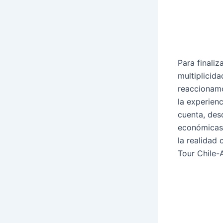
Para finali
multiplicid
reaccionamo
la experienc
cuenta, desd
económicas 
la realidad
Tour Chile-