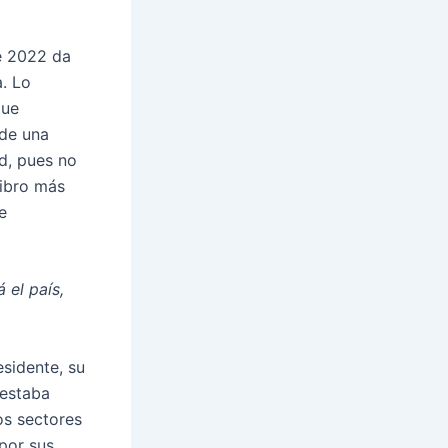
de 2022 da
a. Lo
que
 de una
d, pues no
libro más
e
 el país,
esidente, su
 estaba
os sectores
 por sus