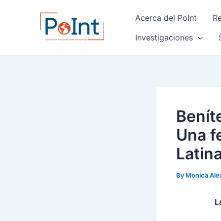
Skip
Post
Acerca del PoInt
Re
to
navigation
content
Investigaciones
Beníte
Una f
Latin
By
Monica Ale
L