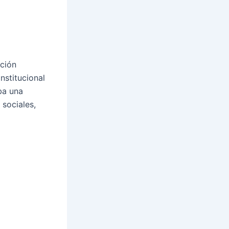
ución
nstitucional
ba una
 sociales,