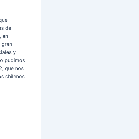
 que
es de
, en
n gran
iales y
 lo pudimos
2, que nos
os chilenos