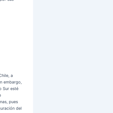
hile, a
Sin embargo,
o Sur esté
e
inas, pues
guración del