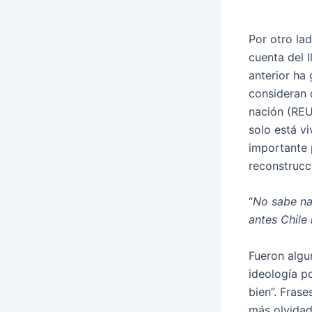
Por otro la
cuenta del 
anterior ha
consideran 
nación (REU
solo está vi
importante 
reconstrucc
“
No sabe na
antes Chile 
Fueron algun
ideología p
bien”. Frase
más olvidad