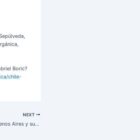
 Sepúlveda,
rgánica,
briel Boric?
ca/chile-
NEXT
Quiñonez, D. – Buenos Aires y sus calles llenas de historia