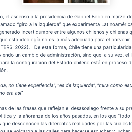
do, el ascenso a la presidencia de Gabriel Boric en marzo 
llamado “giro a la izquierda” que experimenta Latinoaméric
 generado incertidumbre entre algunos chilenos y chilenas 
que esta ideología no es la más adecuada para el porvenir
TERS, 2022). De esta forma, Chile tiene una particularida
viendo un cambio de administración, sino que, a su vez, el 
para la configuración del Estado chileno está en proceso d
ión.
da, no tiene experiencia
”, “
es de izquierda
”, “
mira cómo está
no era así
”.
as de las frases que reflejan el desasosiego frente a su pr
olítica y la añoranza de los años pasados, en los que “todo
s que desconocen las diferentes realidades por las cuales l
os se volcaron a las calles para hacerse escuchar y luchar