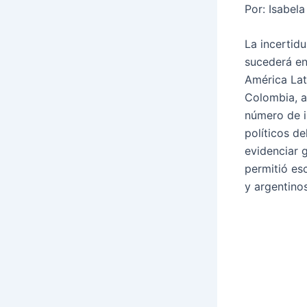
Por: Isabel
La incertid
sucederá en
América Lat
Colombia, a
número de i
políticos de
evidenciar 
permitió es
y argentinos