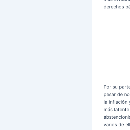
derechos bá
Por su part
pesar de no
la inflación
más latente
abstencioni
varios de e