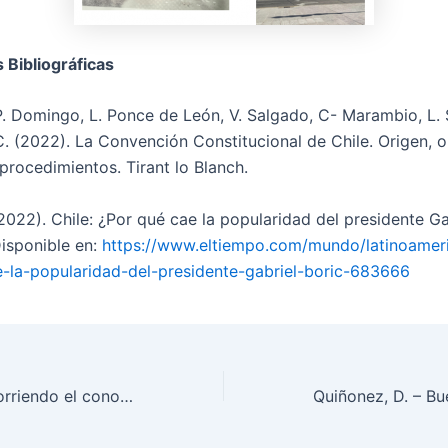
 Bibliográficas
P. Domingo, L. Ponce de León, V. Salgado, C- Marambio, L.
C. (2022). La Convención Constitucional de Chile. Origen, o
procedimientos. Tirant lo Blanch.
022). Chile: ¿Por qué cae la popularidad del presidente Ga
Disponible en:
https://www.eltiempo.com/mundo/latinoameri
-la-popularidad-del-presidente-gabriel-boric-683666
Giraldo, L. – Recorriendo el cono sur: mundos diferentes en un mismo continente