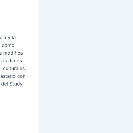
ia y la
 y cómo
e modifica
 nos dimos
 culturales,
rastarlo con
 del Study