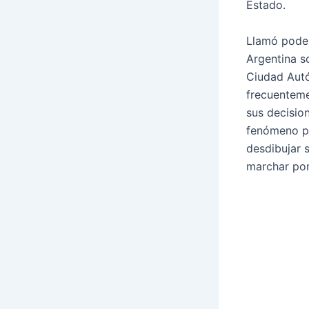
Estado.
Llamó poder
Argentina s
Ciudad Autó
frecuenteme
sus decision
fenómeno pa
desdibujar 
marchar por