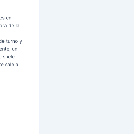
es en
ora de la
de turno y
ente, un
e suele
e sale a