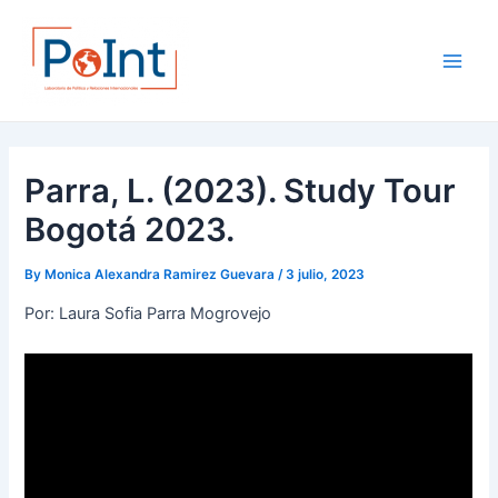
Skip
Post
Main
to
navigation
Men
content
Parra, L. (2023). Study Tour
Bogotá 2023.
By
Monica Alexandra Ramirez Guevara
/
3 julio, 2023
Por: Laura Sofia Parra Mogrovejo